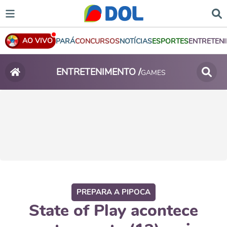
AO VIVO
PARÁ
CONCURSOS
NOTÍCIAS
ESPORTES
ENTRETEN
ENTRETENIMENTO /
GAMES
PREPARA A PIPOCA
State of Play acontece