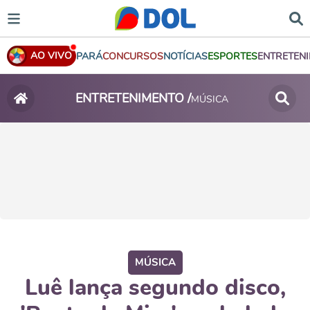
AO VIVO
PARÁ
CONCURSOS
NOTÍCIAS
ESPORTES
ENTRETEN
ENTRETENIMENTO /
MÚSICA
MÚSICA
Luê lança segundo disco,