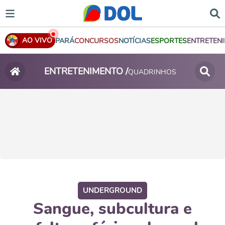
AO VIVO
PARÁ
CONCURSOS
NOTÍCIAS
ESPORTES
ENTRETEN
ENTRETENIMENTO /
QUADRINHOS
UNDERGROUND
Sangue, subcultura e