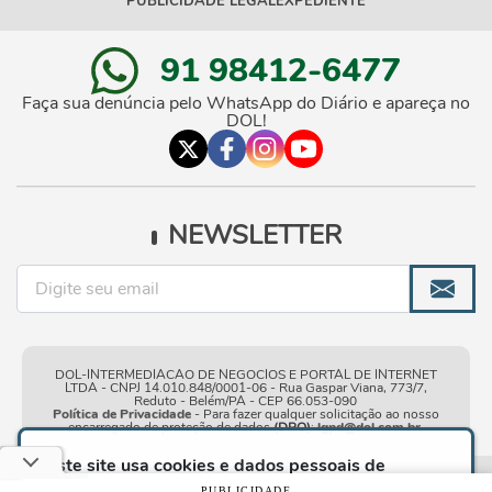
PUBLICIDADE LEGAL
EXPEDIENTE
91 98412-6477
Faça sua denúncia pelo WhatsApp do Diário e apareça no
DOL!
NEWSLETTER
DOL-INTERMEDIACAO DE NEGOCIOS E PORTAL DE INTERNET
LTDA - CNPJ 14.010.848/0001-06 - Rua Gaspar Viana, 773/7,
Reduto - Belém/PA - CEP 66.053-090
Política de Privacidade
- Para fazer qualquer solicitação ao nosso
encarregado de proteção de dados
(DPO)
:
lgpd@dol.com.br
.
Este site usa cookies e dados pessoais de
acordo com os nossos
Termos de Uso e Política
Condições gerais de
| © Copyright 2010-2026 DOL - Diário
PUBLICIDADE