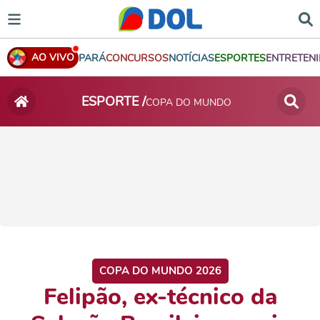
AO VIVO
PARÁ
CONCURSOS
NOTÍCIAS
ESPORTES
ENTRETEN
ESPORTE /
COPA DO MUNDO
COPA DO MUNDO 2026
Felipão, ex-técnico da