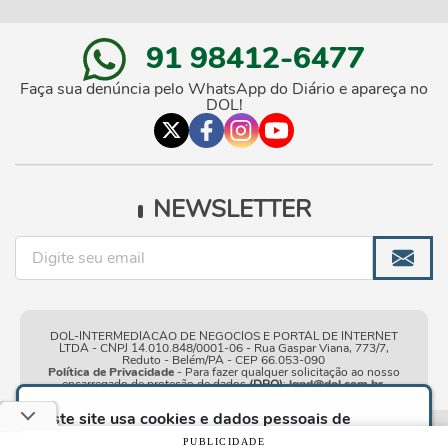
91 98412-6477
Faça sua denúncia pelo WhatsApp do Diário e apareça no
DOL!
NEWSLETTER
DOL-INTERMEDIACAO DE NEGOCIOS E PORTAL DE INTERNET
LTDA - CNPJ 14.010.848/0001-06 - Rua Gaspar Viana, 773/7,
Reduto - Belém/PA - CEP 66.053-090
Política de Privacidade
- Para fazer qualquer solicitação ao nosso
encarregado de proteção de dados
(DPO)
:
lgpd@dol.com.br
.
Este site usa cookies e dados pessoais de
acordo com os nossos
Termos de Uso e Política
Condições gerais de
| © Copyright 2010-2026 DOL - Diário
PUBLICIDADE