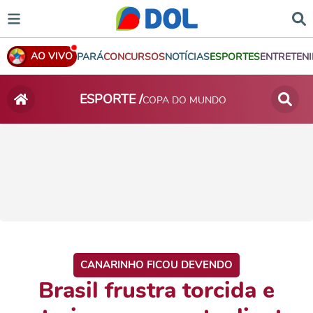
AO VIVO
PARÁ
CONCURSOS
NOTÍCIAS
ESPORTES
ENTRETEN
ESPORTE /
COPA DO MUNDO
CANARINHO FICOU DEVENDO
Brasil frustra torcida e