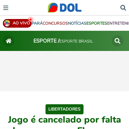
AO VIVO
PARÁ
CONCURSOS
NOTÍCIAS
ESPORTES
ENTRETEN
ESPORTE /
ESPORTE BRASIL
LIBERTADORES
Jogo é cancelado por falta