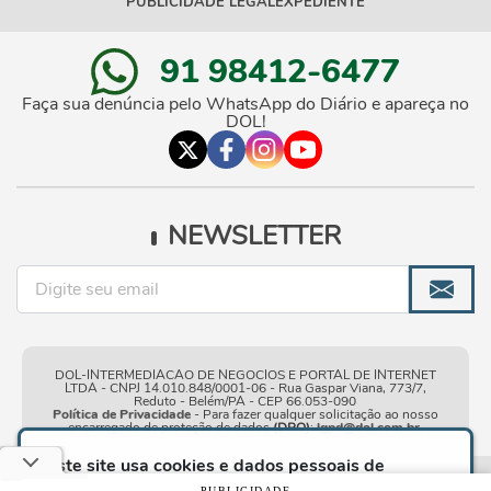
PUBLICIDADE LEGAL
EXPEDIENTE
91 98412-6477
Faça sua denúncia pelo WhatsApp do Diário e apareça no
DOL!
NEWSLETTER
DOL-INTERMEDIACAO DE NEGOCIOS E PORTAL DE INTERNET
LTDA - CNPJ 14.010.848/0001-06 - Rua Gaspar Viana, 773/7,
Reduto - Belém/PA - CEP 66.053-090
Política de Privacidade
- Para fazer qualquer solicitação ao nosso
encarregado de proteção de dados
(DPO)
:
lgpd@dol.com.br
.
Este site usa cookies e dados pessoais de
acordo com os nossos
Termos de Uso e Política
Condições gerais de
| © Copyright 2010-2026 DOL - Diário
PUBLICIDADE