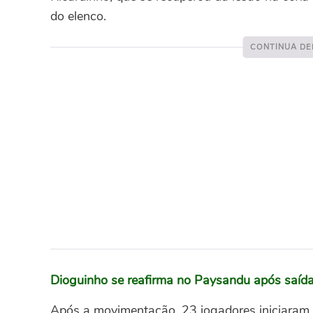
do elenco.
Dioguinho se reafirma no Paysandu após saíd
Após a movimentação, 23 jogadores iniciaram o