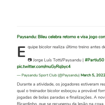
Paysandu: Bileu celebra retorno e visa jogo co
E
quipe bicolor realiza último treino antes
📷 Jorge Luís Totti/Paysandu |
#Partiu50
pic.twitter.com/muGyRqbyc4
— Paysandu Sport Club (@Paysandu)
March 5, 202
Durante a atividade, os jogadores estiveram re
qual o treinador bicolor esboçou a provável fo
jogadas de bolas paradas e finalizações. A no
Ricardinho, que se recuperou da lesão na coxa 