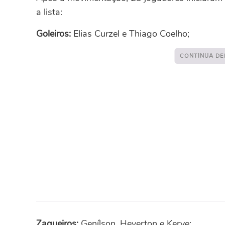
a lista:
Goleiros:
Elias Curzel e Thiago Coelho;
Zagueiros:
Genílson, Heverton e Kerve;