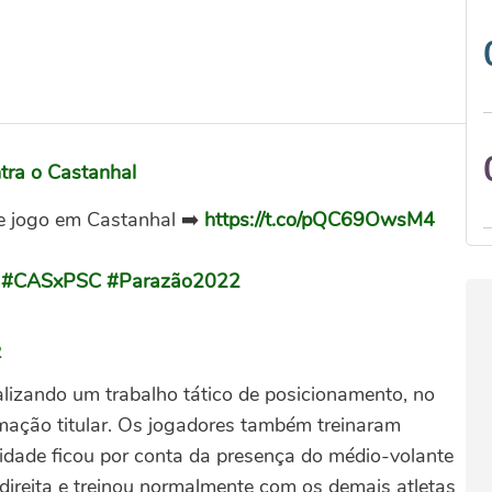
ntra o Castanhal
 de jogo em Castanhal ➡️
https://t.co/pQC69OwsM4
#CASxPSC
#Parazão2022
2
alizando um trabalho tático de posicionamento, no
rmação titular. Os jogadores também treinaram
vidade ficou por conta da presença do médio-volante
direita e treinou normalmente com os demais atletas