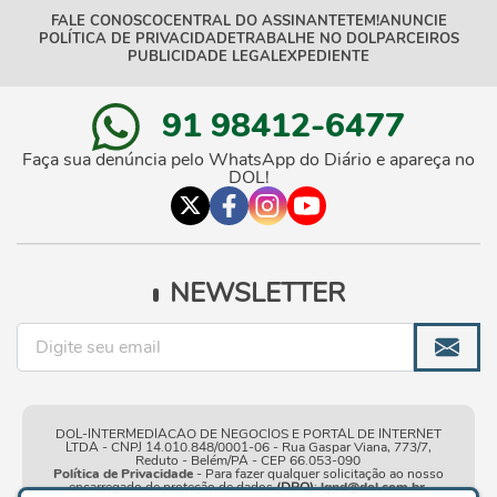
FALE CONOSCO
CENTRAL DO ASSINANTE
TEM!
ANUNCIE
POLÍTICA DE PRIVACIDADE
TRABALHE NO DOL
PARCEIROS
PUBLICIDADE LEGAL
EXPEDIENTE
91 98412-6477
Faça sua denúncia pelo WhatsApp do Diário e apareça no
DOL!
NEWSLETTER
DOL-INTERMEDIACAO DE NEGOCIOS E PORTAL DE INTERNET
LTDA - CNPJ 14.010.848/0001-06 - Rua Gaspar Viana, 773/7,
Reduto - Belém/PA - CEP 66.053-090
Política de Privacidade
- Para fazer qualquer solicitação ao nosso
encarregado de proteção de dados
(DPO)
:
lgpd@dol.com.br
.