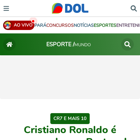
AO VIVO
PARÁ
CONCURSOS
NOTÍCIAS
ESPORTES
ENTRETEN
ESPORTE /
MUNDO
CR7 E MAIS 10
Cristiano Ronaldo é