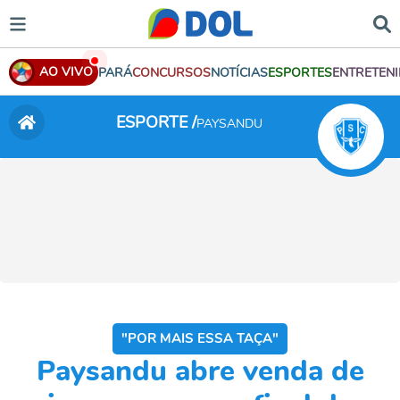
AO VIVO
PARÁ
CONCURSOS
NOTÍCIAS
ESPORTES
ENTRETEN
ESPORTE /
PAYSANDU
"POR MAIS ESSA TAÇA"
Paysandu abre venda de