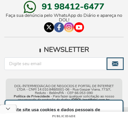
91 98412-6477
Faça sua denúncia pelo WhatsApp do Diário e apareça no
DOL!
NEWSLETTER
DOL-INTERMEDIACAO DE NEGOCIOS E PORTAL DE INTERNET
LTDA - CNPJ 14.010.848/0001-06 - Rua Gaspar Viana, 773/7,
Reduto - Belém/PA - CEP 66.053-090
Política de Privacidade
- Para fazer qualquer solicitação ao nosso
encarregado de proteção de dados
(DPO)
:
lgpd@dol.com.br
.
Este site usa cookies e dados pessoais de
acordo com os nossos
Termos de Uso e Política
Condições gerais de
| © Copyright 2010-2026 DOL - Diário
PUBLICIDADE
de Privacidade
e, ao continuar navegando neste
uso
Online
site, você declara estar ciente dessas condições.