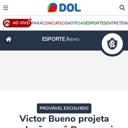
AO VIVO
PARÁ
CONCURSOS
NOTÍCIAS
ESPORTES
ENTRETEN
ESPORTE /
REMO
PROVÁVEL ESCOLHIDO
Victor Bueno projeta