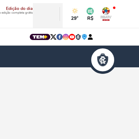
Edição do dia
a edição completa grátis
29°
R$