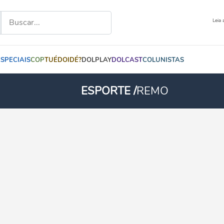
Leia 
ESPECIAIS
COP
TUÉDOIDÉ?
DOLPLAY
DOLCAST
COLUNISTAS
ESPORTE /
REMO