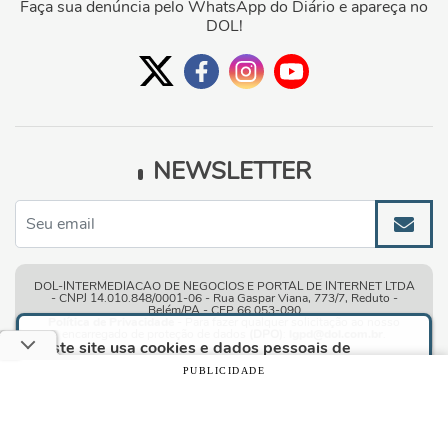
Faça sua denúncia pelo WhatsApp do Diário e apareça no
DOL!
NEWSLETTER
DOL-INTERMEDIACAO DE NEGOCIOS E PORTAL DE INTERNET LTDA
- CNPJ 14.010.848/0001-06 - Rua Gaspar Viana, 773/7, Reduto -
Belém/PA - CEP 66.053-090
Política de Privacidade
- Para fazer qualquer solicitação ao nosso
encarregado de proteção de dados
(DPO)
:
lgpd@dol.com.br
.
Este site usa cookies e dados pessoais de
acordo com os nossos
Termos de Uso e Política
PUBLICIDADE
de Privacidade
e, ao continuar navegando neste
Condições gerais de uso
| © Copyright 2010-2026 DOL - Diário
site, você declara estar ciente dessas condições.
Online
CONTINUAR