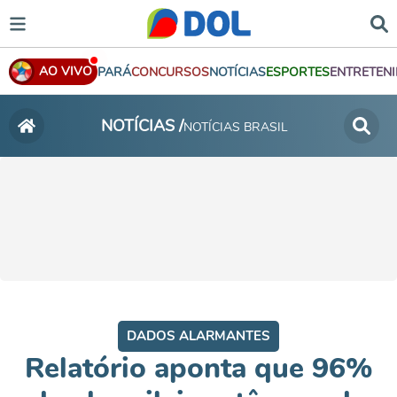
AO VIVO
PARÁ
CONCURSOS
NOTÍCIAS
ESPORTES
ENTRETEN
NOTÍCIAS /
NOTÍCIAS BRASIL
DADOS ALARMANTES
Relatório aponta que 96%