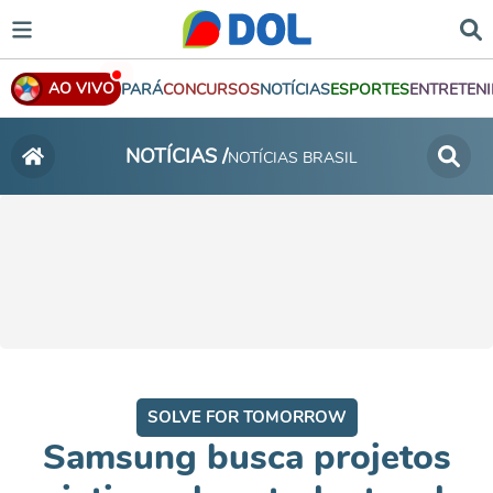
AO VIVO
PARÁ
CONCURSOS
NOTÍCIAS
ESPORTES
ENTRETEN
NOTÍCIAS /
NOTÍCIAS BRASIL
SOLVE FOR TOMORROW
Samsung busca projetos