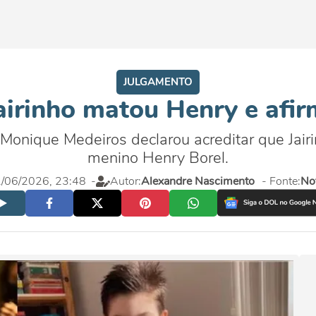
JULGAMENTO
airinho matou Henry e afir
, Monique Medeiros declarou acreditar que Jair
menino Henry Borel.
02/06/2026, 23:48
-
Autor:
Alexandre Nascimento
- Fonte:
Not