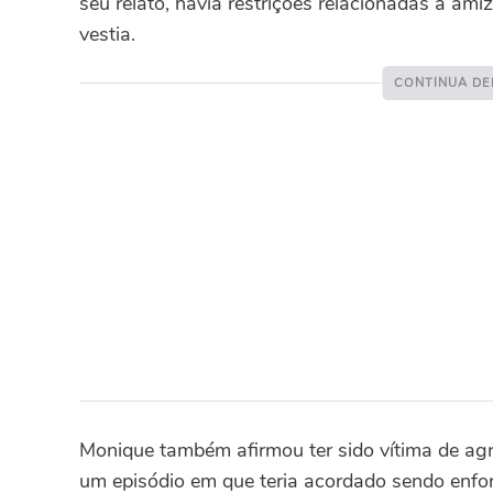
seu relato, havia restrições relacionadas a ami
vestia.
Monique também afirmou ter sido vítima de agr
um episódio em que teria acordado sendo enf