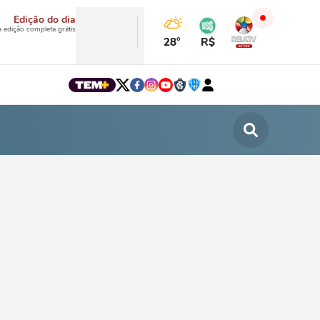
Edição do dia
a edição completa grátis
28°
R$