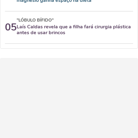
magnésio ganha espaço na dieta
"LÓBULO BÍFIDO"
05
Laís Caldas revela que a filha fará cirurgia plástica
antes de usar brincos