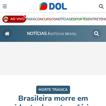
AO VIVO
PARÁ
CONCURSOS
NOTÍCIAS
ESPORTES
ENTRETEN
NOTÍCIAS /
NOTÍCIAS BRASIL
MORTE TRÁGICA
Brasileira morre em