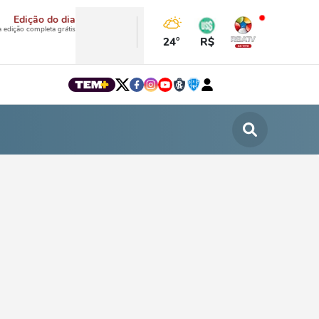
Edição do dia
a edição completa grátis
24°
R$