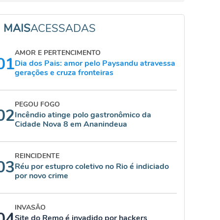
MAIS
ACESSADAS
AMOR E PERTENCIMENTO
01
Dia dos Pais: amor pelo Paysandu atravessa
gerações e cruza fronteiras
PEGOU FOGO
02
Incêndio atinge polo gastronômico da
Cidade Nova 8 em Ananindeua
REINCIDENTE
03
Réu por estupro coletivo no Rio é indiciado
por novo crime
INVASÃO
04
Site do Remo é invadido por hackers