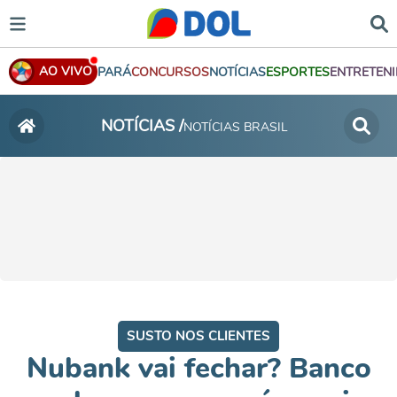
AO VIVO
PARÁ
CONCURSOS
NOTÍCIAS
ESPORTES
ENTRETEN
NOTÍCIAS /
NOTÍCIAS BRASIL
SUSTO NOS CLIENTES
Nubank vai fechar? Banco