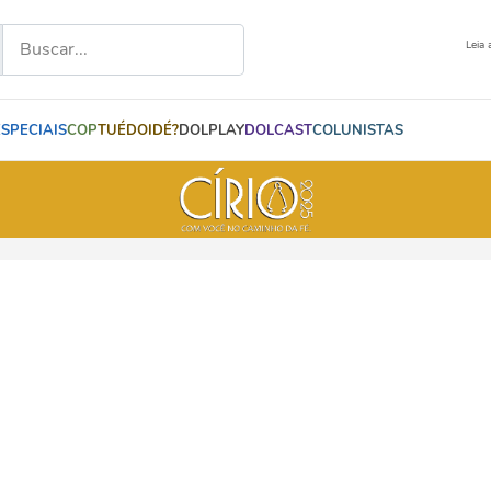
Leia 
ESPECIAIS
COP
TUÉDOIDÉ?
DOLPLAY
DOLCAST
COLUNISTAS