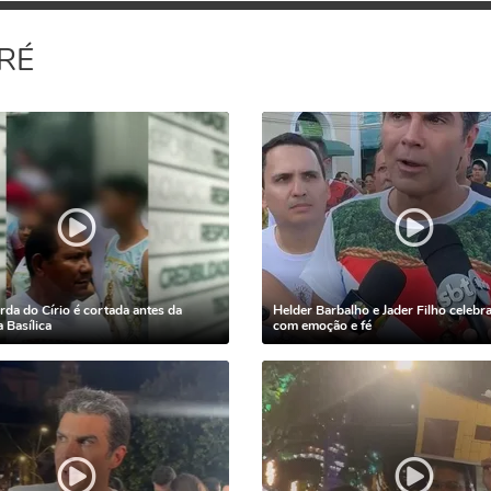
RÉ
da do Círio é cortada antes da
Helder Barbalho e Jader Filho celebr
 Basílica
com emoção e fé