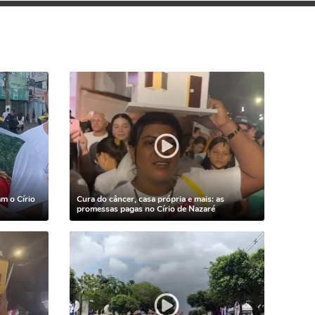
am o Círio
Cura do câncer, casa própria e mais: as
promessas pagas no Círio de Nazaré