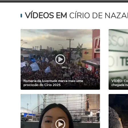
VÍDEOS EM
CÍRIO DE NAZA
Romaria da Juventude marca mais uma
VÍDEO: Cor
procissão do Círio 2025
chegada na