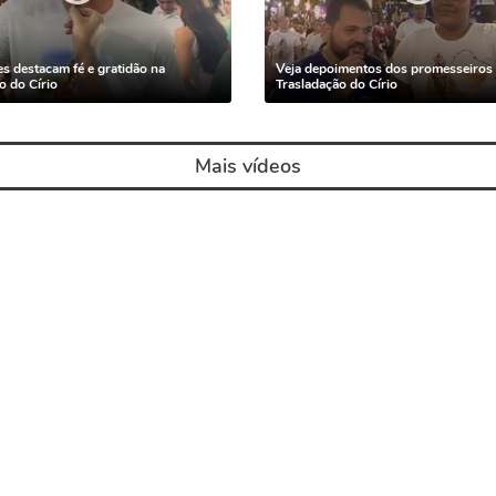
s destacam fé e gratidão na
Veja depoimentos dos promesseiros 
o do Círio
Trasladação do Círio
Mais vídeos