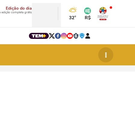
Edição do dia
a edição completa grátis
32°
R$