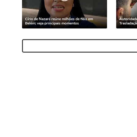
Círio de Nazaré reúne milhões de fiéis em
Autoridade
Belém; veja principais momentos
Trasladaçã