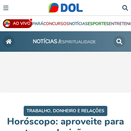
AO VIVO
PARÁ
CONCURSOS
NOTÍCIAS
ESPORTES
ENTRETEN
NOTÍCIAS /
ESPIRITUALIDADE
TRABALHO, DONHEIRO E RELAÇÕES
Horóscopo: aproveite para