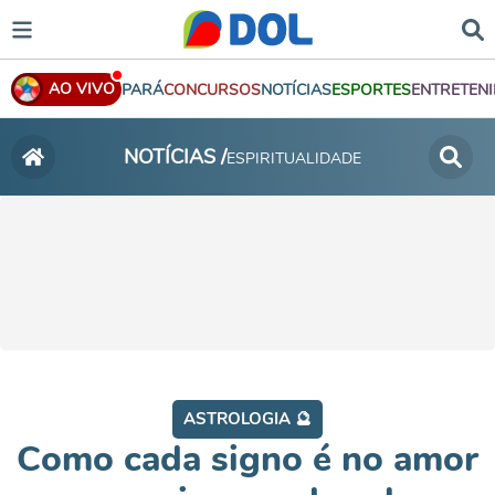
AO VIVO
PARÁ
CONCURSOS
NOTÍCIAS
ESPORTES
ENTRETEN
NOTÍCIAS /
ESPIRITUALIDADE
ASTROLOGIA 🔮
Como cada signo é no amor