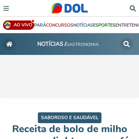
AO VIVO
PARÁ
CONCURSOS
NOTÍCIAS
ESPORTES
ENTRETEN
NOTÍCIAS /
GASTRONOMIA
SABOROSO E SAUDÁVEL
Receita de bolo de milho