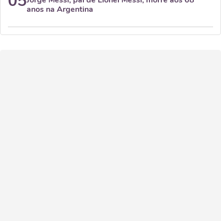
05
Jorge Messi, pai de Lionel Messi, morre aos 68
anos na Argentina