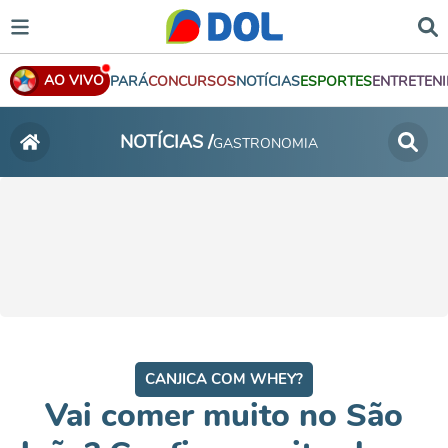
AO VIVO
PARÁ
CONCURSOS
NOTÍCIAS
ESPORTES
ENTRETEN
NOTÍCIAS /
GASTRONOMIA
CANJICA COM WHEY?
Vai comer muito no São