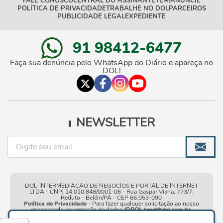
FALE CONOSCO
CENTRAL DO ASSINANTE
TEM!
ANUNCIE
POLÍTICA DE PRIVACIDADE
TRABALHE NO DOL
PARCEIROS
PUBLICIDADE LEGAL
EXPEDIENTE
91 98412-6477
Faça sua denúncia pelo WhatsApp do Diário e apareça no
DOL!
NEWSLETTER
DOL-INTERMEDIACAO DE NEGOCIOS E PORTAL DE INTERNET
LTDA - CNPJ 14.010.848/0001-06 - Rua Gaspar Viana, 773/7,
Reduto - Belém/PA - CEP 66.053-090
Política de Privacidade
- Para fazer qualquer solicitação ao nosso
encarregado de proteção de dados
(DPO)
:
lgpd@dol.com.br
.