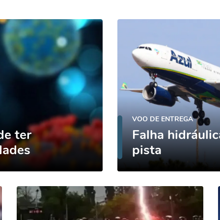
VOO DE ENTREGA
e ter
Falha hidráuli
idades
pista