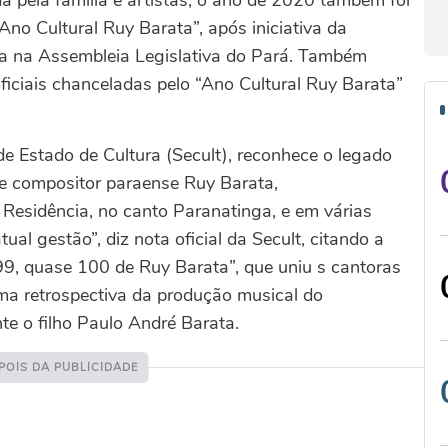
a pela família e artistas, o ano de 2020 também foi
Ano Cultural Ruy Barata”, após iniciativa da
a na Assembleia Legislativa do Pará. Também
oficiais chanceladas pelo “Ano Cultural Ruy Barata”
e Estado de Cultura (Secult), reconhece o legado
 e compositor paraense Ruy Barata,
sidência, no canto Paranatinga, e em várias
al gestão”, diz nota oficial da Secult, citando a
“99, quase 100 de Ruy Barata”, que uniu s cantoras
ma retrospectiva da produção musical do
e o filho Paulo André Barata.