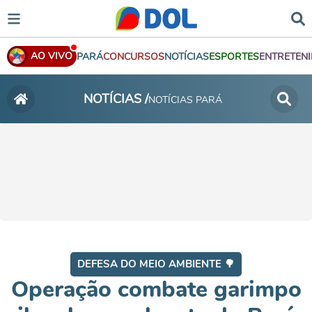
AO VIVO
PARÁ
CONCURSOS
NOTÍCIAS
ESPORTES
ENTRETEN
NOTÍCIAS /
NOTÍCIAS PARÁ
DEFESA DO MEIO AMBIENTE 🌳
Operação combate garimpo