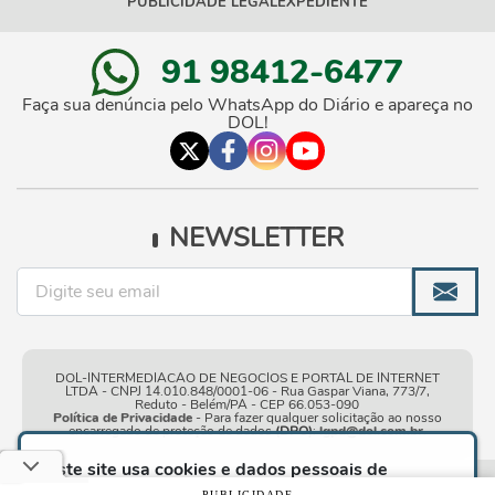
PUBLICIDADE LEGAL
EXPEDIENTE
91 98412-6477
Faça sua denúncia pelo WhatsApp do Diário e apareça no
DOL!
NEWSLETTER
DOL-INTERMEDIACAO DE NEGOCIOS E PORTAL DE INTERNET
LTDA - CNPJ 14.010.848/0001-06 - Rua Gaspar Viana, 773/7,
Reduto - Belém/PA - CEP 66.053-090
Política de Privacidade
- Para fazer qualquer solicitação ao nosso
encarregado de proteção de dados
(DPO)
:
lgpd@dol.com.br
.
Este site usa cookies e dados pessoais de
acordo com os nossos
Termos de Uso e Política
Condições gerais de
| © Copyright 2010-2026 DOL - Diário
PUBLICIDADE