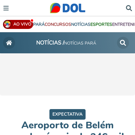
AO VIVO
PARÁ
CONCURSOS
NOTÍCIAS
ESPORTES
ENTRETEN
NOTÍCIAS /
NOTÍCIAS PARÁ
EXPECTATIVA
Aeroporto de Belém