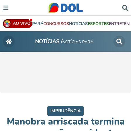
AO VIVO
PARÁ
CONCURSOS
NOTÍCIAS
ESPORTES
ENTRETEN
NOTÍCIAS /
NOTÍCIAS PARÁ
IMPRUDÊNCIA
Manobra arriscada termina