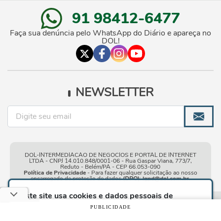
91 98412-6477
Faça sua denúncia pelo WhatsApp do Diário e apareça no
DOL!
NEWSLETTER
DOL-INTERMEDIACAO DE NEGOCIOS E PORTAL DE INTERNET
LTDA - CNPJ 14.010.848/0001-06 - Rua Gaspar Viana, 773/7,
Reduto - Belém/PA - CEP 66.053-090
Política de Privacidade
- Para fazer qualquer solicitação ao nosso
encarregado de proteção de dados
(DPO)
:
lgpd@dol.com.br
.
Este site usa cookies e dados pessoais de
acordo com os nossos
Termos de Uso e Política
Condições gerais de
| © Copyright 2010-2026 DOL - Diário
PUBLICIDADE
de Privacidade
e, ao continuar navegando neste
uso
Online
site, você declara estar ciente dessas condições.