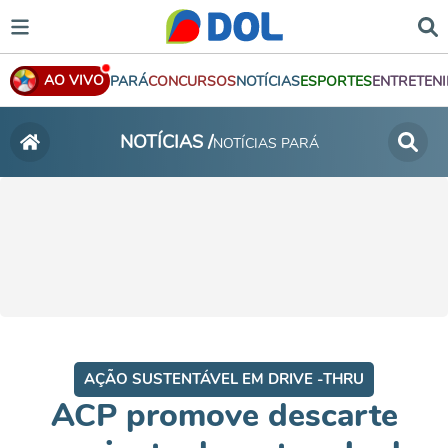
AO VIVO
PARÁ
CONCURSOS
NOTÍCIAS
ESPORTES
ENTRETEN
NOTÍCIAS /
NOTÍCIAS PARÁ
AÇÃO SUSTENTÁVEL EM DRIVE -THRU
ACP promove descarte