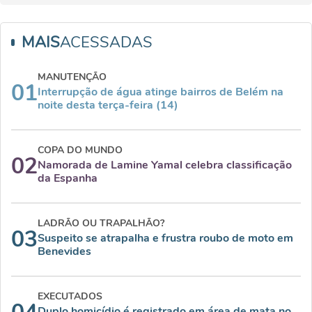
MAIS
ACESSADAS
MANUTENÇÃO
01
Interrupção de água atinge bairros de Belém na
noite desta terça-feira (14)
COPA DO MUNDO
02
Namorada de Lamine Yamal celebra classificação
da Espanha
LADRÃO OU TRAPALHÃO?
03
Suspeito se atrapalha e frustra roubo de moto em
Benevides
EXECUTADOS
Duplo homicídio é registrado em área de mata no