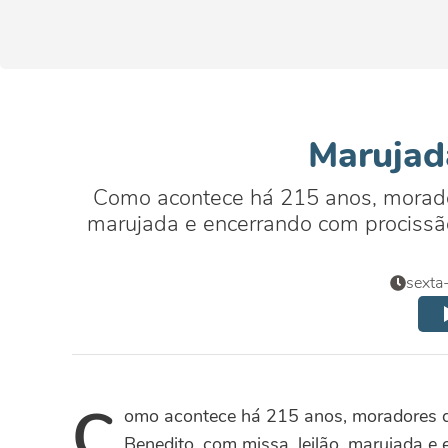
Marujad
Como acontece há 215 anos, morador
marujada e encerrando com procissão
sexta
C
omo acontece há 215 anos, moradores d
Benedito, com missa, leilão, marujada e