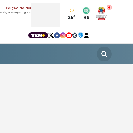
Edição do dia
a edição completa grátis
25°
R$