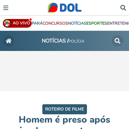
AO VIVO
PARÁ
CONCURSOS
NOTÍCIAS
ESPORTES
ENTRETEN
NOTÍCIAS /
POLÍCIA
ROTEIRO DE FILME
Homem é preso após