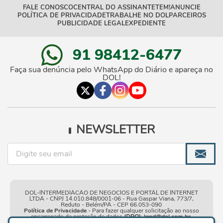
FALE CONOSCO
CENTRAL DO ASSINANTE
TEM!
ANUNCIE
POLÍTICA DE PRIVACIDADE
TRABALHE NO DOL
PARCEIROS
PUBLICIDADE LEGAL
EXPEDIENTE
91 98412-6477
Faça sua denúncia pelo WhatsApp do Diário e apareça no
DOL!
NEWSLETTER
DOL-INTERMEDIACAO DE NEGOCIOS E PORTAL DE INTERNET
LTDA - CNPJ 14.010.848/0001-06 - Rua Gaspar Viana, 773/7,
Reduto - Belém/PA - CEP 66.053-090
Política de Privacidade
- Para fazer qualquer solicitação ao nosso
encarregado de proteção de dados
(DPO)
:
lgpd@dol.com.br
.