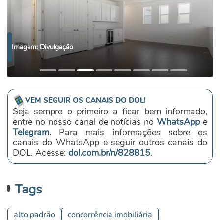
Imagem: Divulgação
Imagem: Divulgação
Imagem: Divulgação
Imagem: Divulgação
Imagem: Divulgação
Imagem: Divulgação
Imagem: Divulgação
Imagem: Divulgação
VEM SEGUIR OS CANAIS DO DOL!
Seja sempre o primeiro a ficar bem informado,
entre no nosso canal de notícias no
WhatsApp
e
Telegram
. Para mais informações sobre os
canais do WhatsApp e seguir outros canais do
DOL. Acesse:
dol.com.br/n/828815
.
Tags
alto padrão
concorrência imobiliária