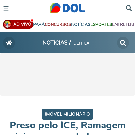
AO VIVO
PARÁ
CONCURSOS
NOTÍCIAS
ESPORTES
ENTRETEN
NOTÍCIAS /
POLÍTICA
IMÓVEL MILIONÁRIO
Preso pelo ICE, Ramagem