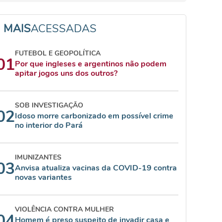
MAIS
ACESSADAS
FUTEBOL E GEOPOLÍTICA
01
Por que ingleses e argentinos não podem
apitar jogos uns dos outros?
SOB INVESTIGAÇÃO
02
Idoso morre carbonizado em possível crime
no interior do Pará
IMUNIZANTES
03
Anvisa atualiza vacinas da COVID-19 contra
novas variantes
VIOLÊNCIA CONTRA MULHER
04
Homem é preso suspeito de invadir casa e