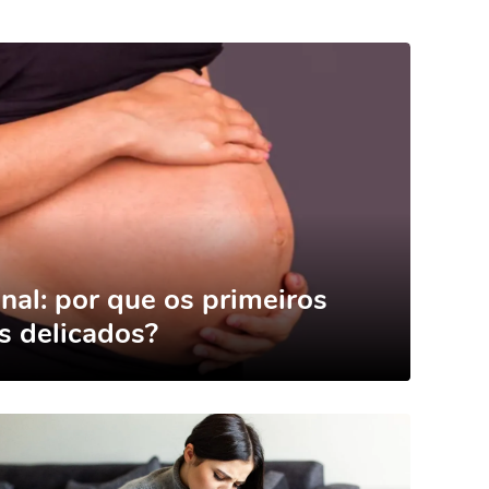
nal: por que os primeiros
s delicados?