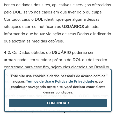
banco de dados dos sites, aplicativos e serviços oferecidos
pelo
DOL
, salvo nos casos em que tiver dolo ou culpa.
Contudo, caso o
DOL
identifique que alguma dessas
situações ocorreu, notificará os
USUÁRIOS
afetados
informando que houve violação de seus Dados e indicando
que adotem as medidas cabíveis.
4.2.
Os Dados obtidos do
USUÁRIO
poderão ser
armazenados em servidor próprio do
DOL
ou de terceiro
contratado para esse fim, sejam eles alocados no Brasil ou
no exterior, podendo ainda ser armazenados por meio de
Este site usa cookies e dados pessoais de acordo com os
tecnologia de cloud computing e/ou outras que surjam
nossos
Termos de Uso e Política de Privacidade
e, ao
continuar navegando neste site, você declara estar ciente
futuramente, visando sempre a melhoria e
dessas condições.
aperfeiçoamento das atividades do
DOL
. O
DOL
fará com
que os terceiros que eventualmente mantenham os
CONTINUAR
servidores em que os Dados estejam armazenados