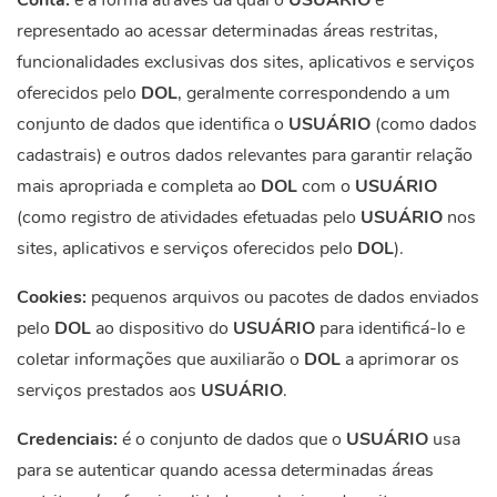
Conta:
é a forma através da qual o
USUÁRIO
é
representado ao acessar determinadas áreas restritas,
funcionalidades exclusivas dos sites, aplicativos e serviços
oferecidos pelo
DOL
, geralmente correspondendo a um
conjunto de dados que identifica o
USUÁRIO
(como dados
cadastrais) e outros dados relevantes para garantir relação
mais apropriada e completa ao
DOL
com o
USUÁRIO
(como registro de atividades efetuadas pelo
USUÁRIO
nos
sites, aplicativos e serviços oferecidos pelo
DOL
).
Cookies
:
pequenos arquivos ou pacotes de dados enviados
pelo
DOL
ao dispositivo do
USUÁRIO
para identificá-lo e
coletar informações que auxiliarão o
DOL
a aprimorar os
serviços prestados aos
USUÁRIO
.
Credenciais:
é o conjunto de dados que o
USUÁRIO
usa
para se autenticar quando acessa determinadas áreas