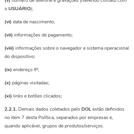
(v)
número de telefone e gravações (havendo contato com
o
USUÁRIO
);
(vi)
data de nascimento;
(vii)
informações de pagamento;
(viii)
informações sobre o navegador e sistema operacional
do dispositivo;
(ix)
endereço IP;
(x)
páginas visitadas;
(xi)
links e botões clicados;
2.2.1.
Demais dados coletados pelo
DOL
estão definidos
no item 7 desta Política, separados por empresas e,
quando aplicável, grupos de produtos/serviços.