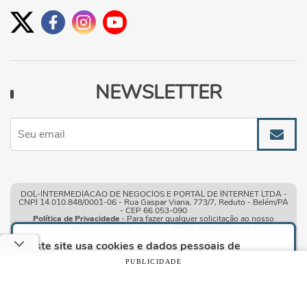
NEWSLETTER
DOL-INTERMEDIACAO DE NEGOCIOS E PORTAL DE INTERNET LTDA -
CNPJ 14.010.848/0001-06 - Rua Gaspar Viana, 773/7, Reduto - Belém/PA
- CEP 66.053-090
Política de Privacidade
- Para fazer qualquer solicitação ao nosso
encarregado de proteção de dados
(DPO)
:
lgpd@dol.com.br
.
Este site usa cookies e dados pessoais de
acordo com os nossos
Termos de Uso e Política
PUBLICIDADE
de Privacidade
e, ao continuar navegando neste
site, você declara estar ciente dessas condições.
Condições gerais de uso
| © Copyright 2010-2026 DOL - Diário
Online
CONTINUAR