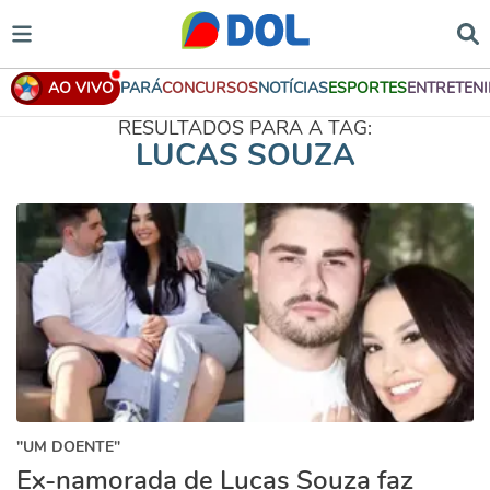
AO VIVO
PARÁ
CONCURSOS
NOTÍCIAS
ESPORTES
ENTRETEN
RESULTADOS PARA A TAG:
LUCAS SOUZA
"UM DOENTE"
Ex-namorada de Lucas Souza faz