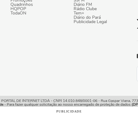
Promoções
99FM
Quadrinhos
Diário FM
HQPOP
Rádio Clube
TodaON
Tem+
Diário do Pará
Publicidade Legal
TAL DE INTERNET LTDA - CNPJ 14.010.848/0001-06 - Rua Gaspar Viana, 773/7
de
- Para fazer qualquer solicitação ao nosso encarregado de proteção de dados
(DP
PUBLICIDADE
o com os nossos
Termos de Uso e Política de Privacidade
e, 
ições.
rio Online