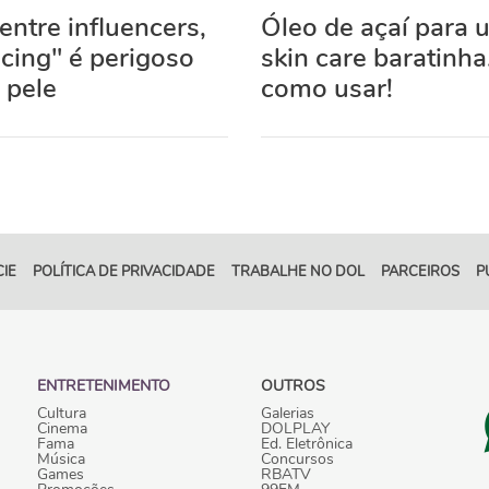
ntre influencers,
Óleo de açaí para
Icing" é perigoso
skin care baratinha
 pele
como usar!
IE
POLÍTICA DE PRIVACIDADE
TRABALHE NO DOL
PARCEIROS
P
ENTRETENIMENTO
OUTROS
Cultura
Galerias
Cinema
DOLPLAY
Fama
Ed. Eletrônica
Música
Concursos
Games
RBATV