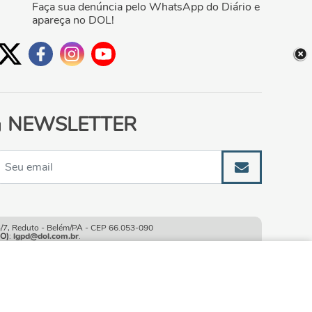
Faça sua denúncia pelo WhatsApp do Diário e
apareça no DOL!
NEWSLETTER
, Reduto - Belém/PA - CEP 66.053-090
O)
:
lgpd@dol.com.br
.
ao continuar navegando
CONTINUAR