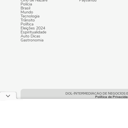
Círio de Nazaré
Paysandu
Polícia
Brasil
Mundo
Tecnologia
Trânsito
Política
Eleições 2024
Espiritualidade
Auto Dicas
Gastronomia
DOL-INTERMEDIACAO DE NEGOCIOS E POR
Política de Privacida
Este site usa cookies e dados pessoais de acord
neste site, você declara estar ciente dessas cond
Condições gerais de uso
| © Copyright 2010-2026 DOL - Diá