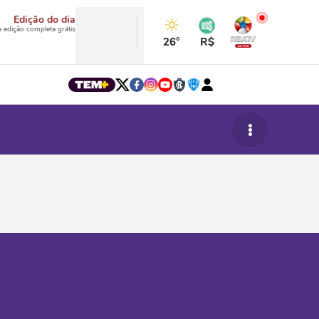
Edição do dia
a edição completa grátis
26°
R$