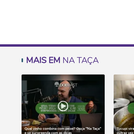
MAIS EM
NA TAÇA
Qual vinho combina com peixe? Ouça "Na Taça"
Tucupi vir
e se surpreenda com as dicas
outraz ve