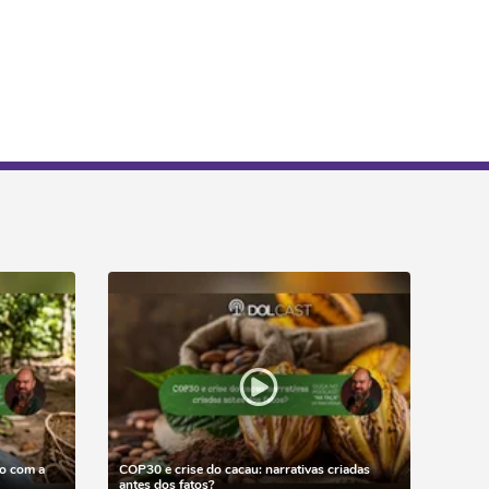
o com a
COP30 e crise do cacau: narrativas criadas
antes dos fatos?