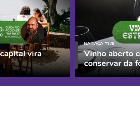
NA TAÇA #129
apital vira
Vinho aberto 
conservar da f