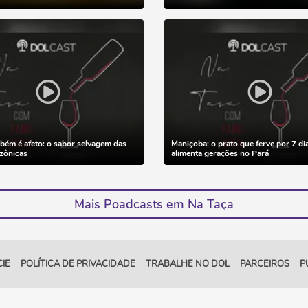
ém é afeto: o sabor selvagem das
Maniçoba: o prato que ferve por 7 di
zônicas
alimenta gerações no Pará
Mais Poadcasts em Na Taça
IE
POLÍTICA DE PRIVACIDADE
TRABALHE NO DOL
PARCEIROS
P