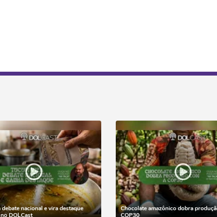
a debate nacional e vira destaque
Chocolate amazônico dobra produçã
z no DOLCast
COP30