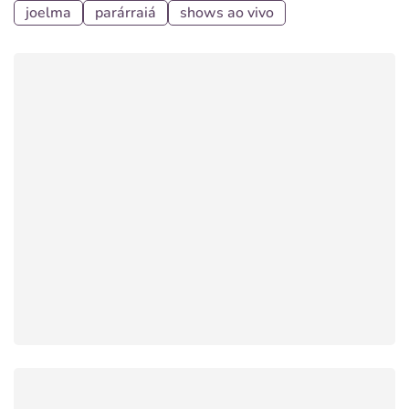
joelma
parárraiá
shows ao vivo