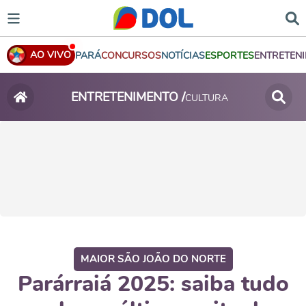
AO VIVO
PARÁ
CONCURSOS
NOTÍCIAS
ESPORTES
ENTRETEN
ENTRETENIMENTO /
CULTURA
MAIOR SÃO JOÃO DO NORTE
Parárraiá 2025: saiba tudo