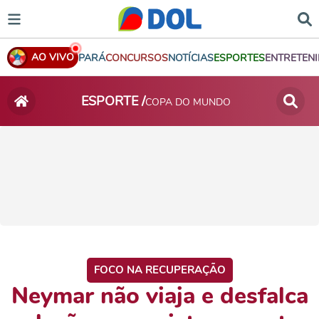
AO VIVO
PARÁ
CONCURSOS
NOTÍCIAS
ESPORTES
ENTRETEN
ESPORTE /
COPA DO MUNDO
FOCO NA RECUPERAÇÃO
Neymar não viaja e desfalca