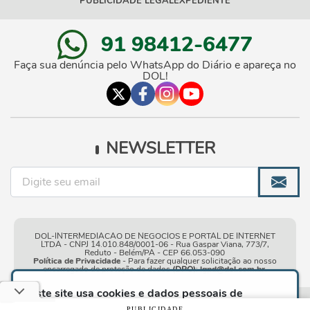
PUBLICIDADE LEGAL
EXPEDIENTE
91 98412-6477
Faça sua denúncia pelo WhatsApp do Diário e apareça no
DOL!
NEWSLETTER
DOL-INTERMEDIACAO DE NEGOCIOS E PORTAL DE INTERNET
LTDA - CNPJ 14.010.848/0001-06 - Rua Gaspar Viana, 773/7,
Reduto - Belém/PA - CEP 66.053-090
Política de Privacidade
- Para fazer qualquer solicitação ao nosso
encarregado de proteção de dados
(DPO)
:
lgpd@dol.com.br
.
Este site usa cookies e dados pessoais de
acordo com os nossos
Termos de Uso e Política
Condições gerais de
| © Copyright 2010-2026 DOL - Diário
PUBLICIDADE