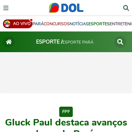
AO VIVO
PARÁ
CONCURSOS
NOTÍCIAS
ESPORTES
ENTRETEN
ESPORTE /
ESPORTE PARÁ
FPF
Gluck Paul destaca avanços