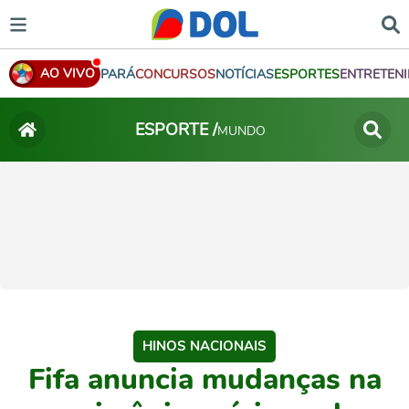
AO VIVO
PARÁ
CONCURSOS
NOTÍCIAS
ESPORTES
ENTRETEN
ESPORTE /
MUNDO
HINOS NACIONAIS
Fifa anuncia mudanças na