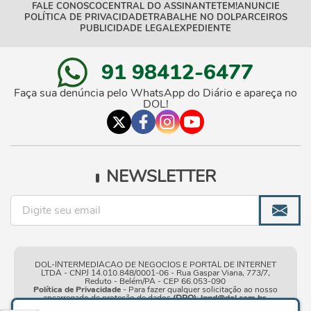
FALE CONOSCO
CENTRAL DO ASSINANTE
TEM!
ANUNCIE
POLÍTICA DE PRIVACIDADE
TRABALHE NO DOL
PARCEIROS
PUBLICIDADE LEGAL
EXPEDIENTE
91 98412-6477
Faça sua denúncia pelo WhatsApp do Diário e apareça no
DOL!
NEWSLETTER
DOL-INTERMEDIACAO DE NEGOCIOS E PORTAL DE INTERNET
LTDA - CNPJ 14.010.848/0001-06 - Rua Gaspar Viana, 773/7,
Reduto - Belém/PA - CEP 66.053-090
Política de Privacidade
- Para fazer qualquer solicitação ao nosso
encarregado de proteção de dados
(DPO)
:
lgpd@dol.com.br
.