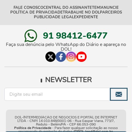
FALE CONOSCO
CENTRAL DO ASSINANTE
TEM!
ANUNCIE
POLÍTICA DE PRIVACIDADE
TRABALHE NO DOL
PARCEIROS
PUBLICIDADE LEGAL
EXPEDIENTE
91 98412-6477
Faça sua denúncia pelo WhatsApp do Diário e apareça no
DOL!
NEWSLETTER
DOL-INTERMEDIACAO DE NEGOCIOS E PORTAL DE INTERNET
LTDA - CNPJ 14.010.848/0001-06 - Rua Gaspar Viana, 773/7,
Reduto - Belém/PA - CEP 66.053-090
Política de Privacidade
- Para fazer qualquer solicitação ao nosso
encarregado de proteção de dados
(DPO)
:
lgpd@dol.com.br
.