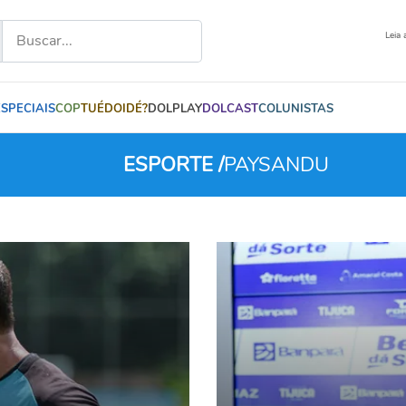
Leia 
ESPECIAIS
COP
TUÉDOIDÉ?
DOLPLAY
DOLCAST
COLUNISTAS
ESPORTE /
PAYSANDU