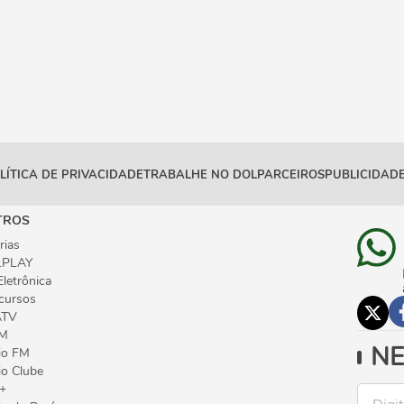
LÍTICA DE PRIVACIDADE
TRABALHE NO DOL
PARCEIROS
PUBLICIDADE
TROS
rias
PLAY
Eletrônica
cursos
ATV
M
NE
io FM
io Clube
+