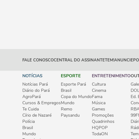
FALE CONOSCO
CENTRAL DO ASSINANTE
TEM!
ANUNCIE
PO
NOTÍCIAS
ESPORTE
ENTRETENIMENTO
OU
Notícias Pará
Esporte Pará
Cultura
Gale
Diário do Pará
Brasil
Cinema
DOL
AgroPará
Copa do Mundo
Fama
Ed. 
Cursos & Empregos
Mundo
Música
Con
Te Cuida
Remo
Games
RB
Círio de Nazaré
Paysandu
Promoções
99F
Polícia
Quadrinhos
Diár
Brasil
HQPOP
Rád
Mundo
TodaON
Tem