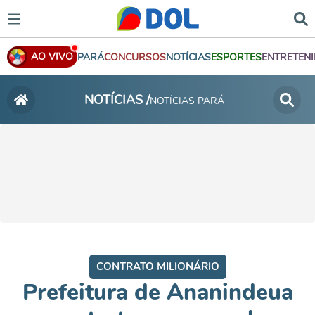
AO VIVO
PARÁ
CONCURSOS
NOTÍCIAS
ESPORTES
ENTRETEN
NOTÍCIAS /
NOTÍCIAS PARÁ
CONTRATO MILIONÁRIO
Prefeitura de Ananindeua