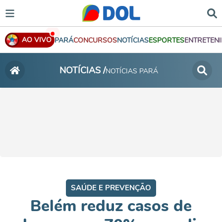
AO VIVO
PARÁ
CONCURSOS
NOTÍCIAS
ESPORTES
ENTRETEN
NOTÍCIAS /
NOTÍCIAS PARÁ
SAÚDE E PREVENÇÃO
Belém reduz casos de