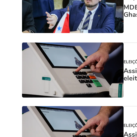
MDB
Gha
ELEIÇ
Assi
elei
ELEIÇ
Assi