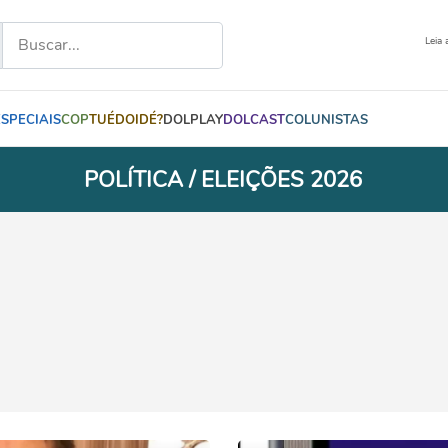
Leia 
ESPECIAIS
COP
TUÉDOIDÉ?
DOLPLAY
DOLCAST
COLUNISTAS
POLÍTICA / ELEIÇÕES 2026