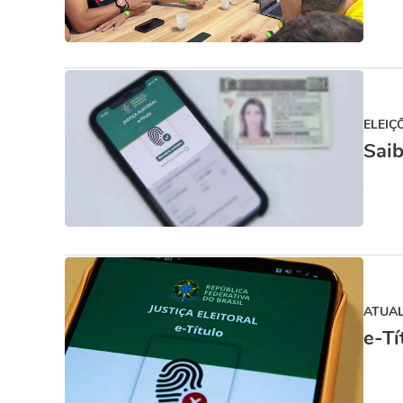
ELEIÇ
Saib
ATUA
e-Tí