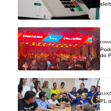
elei
CONV
Pode
do 
ELEIÇ
PL o