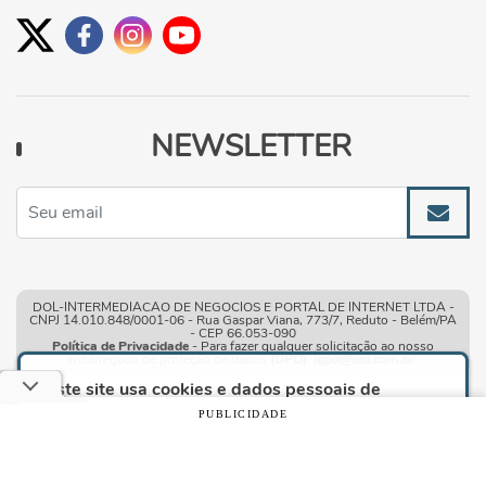
NEWSLETTER
DOL-INTERMEDIACAO DE NEGOCIOS E PORTAL DE INTERNET LTDA -
CNPJ 14.010.848/0001-06 - Rua Gaspar Viana, 773/7, Reduto - Belém/PA
- CEP 66.053-090
Política de Privacidade
- Para fazer qualquer solicitação ao nosso
encarregado de proteção de dados
(DPO)
:
lgpd@dol.com.br
.
Este site usa cookies e dados pessoais de
acordo com os nossos
Termos de Uso e Política
PUBLICIDADE
de Privacidade
e, ao continuar navegando neste
site, você declara estar ciente dessas condições.
Condições gerais de uso
| © Copyright 2010-2026 DOL - Diário
Online
CONTINUAR