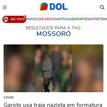
AO VIVO
PARÁ
CONCURSOS
NOTÍCIAS
ESPORTES
ENTRETEN
RESULTADOS PARA A TAG:
MOSSORÓ
CRIME
Garoto usa traje nazista em formatura