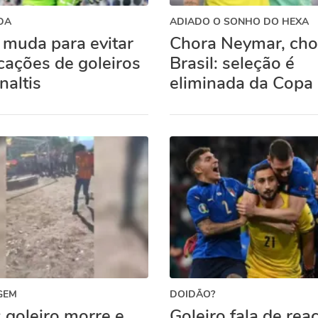
DA
ADIADO O SONHO DO HEXA
 muda para evitar
Chora Neymar, cho
cações de goleiros
Brasil: seleção é
naltis
eliminada da Copa
GEM
DOIDÃO?
 goleiro morre e
Goleiro fala de rea