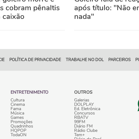
s cobram pênaltis
após título: "Não e
 caixão
nada"
IE
POLÍTICA DE PRIVACIDADE
TRABALHE NO DOL
PARCEIROS
P
ENTRETENIMENTO
OUTROS
Cultura
Galerias
Cinema
DOLPLAY
Fama
Ed. Eletrônica
Música
Concursos
Games
RBATV
Promoções
99FM
Quadrinhos
Diário FM
HQPOP
Rádio Clube
TodaON
Tem+